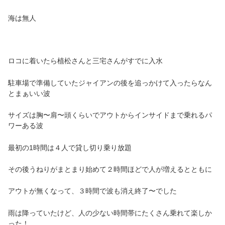
海は無人
ロコに着いたら植松さんと三宅さんがすでに入水
駐車場で準備していたジャイアンの後を追っかけて入ったらなん
とまぁいい波
サイズは胸〜肩〜頭くらいでアウトからインサイドまで乗れるパ
ワーある波
最初の1時間は４人で貸し切り乗り放題
その後うねりがまとまり始めて２時間ほどで人が増えるとともに
アウトが無くなって、３時間で波も消え終了〜でした
雨は降っていたけど、人の少ない時間帯にたくさん乗れて楽しか
った！