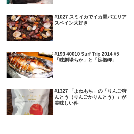
#1027 スミイカでイカ墨パエリア
スペイン大好き
#193 40010 Surf Trip 2014 #5
「味劇場ちか」と「足摺岬」
#1327 「よねもち」の「りんご狩
んとう（りんごかりんとう）」が
美味しい件