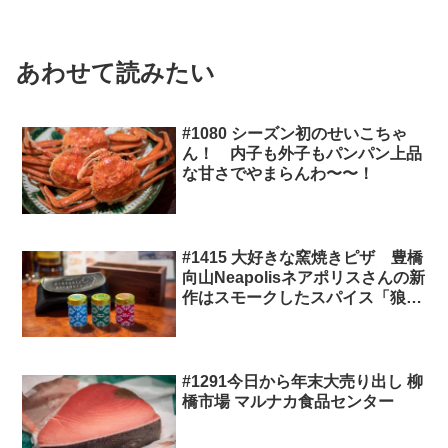
あわせて読みたい
#1080 シーズン初のせいこちゃ
ん！ 内子も外子もパンパン上品
な甘さでやまらんわ〜〜！
#1415 大好きな窯焼きピザ 豊橋
向山Neapolisネアポリスさんの新
作はスモークしたスパイス「狼煙
（のろし）」
#1291今日から年末大売り出し 柳
橋市場 マルナカ食品センター