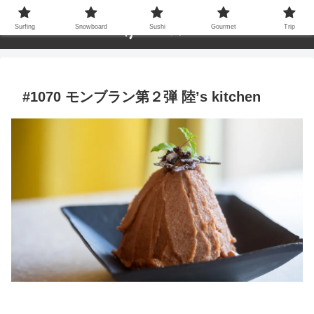
Surfing
Snowboard
Sushi
Gourmet
Trip
#1070 モンブラン第２弾 陸’s kitchen