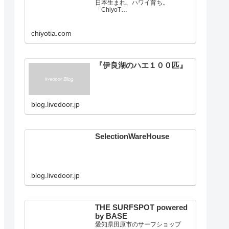
ChiyoTia Official Website
日本生まれ、ハワイ育ち。
「ChiyoT…
chiyotia.com
『伊良湖のハエ１００匹』
blog.livedoor.jp
SelectionWareHouse
blog.livedoor.jp
THE SURFSPOT powered
by BASE