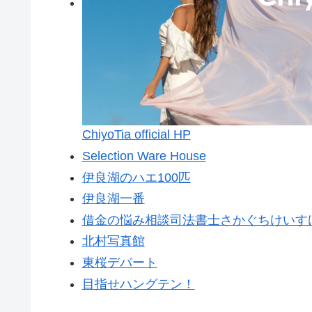
ChiyoTia official HP
Selection Ware House
伊良湖のハエ100匹
伊良湖一番
借金の悩み相談司法書士さかぐちけいす
北村写真館
東桜デパート
目指せハングテン！