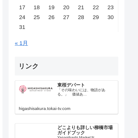
17
18
19
20
21
22
23
24
25
26
27
28
29
30
31
« 1月
リンク
東桜デパート
「その味わいには、物語があ
る。」 価値あ…
higashisakura.tokai-tv.com
どこよりも詳しい柳橋市場
ガイドブック
Yanagibashi Market N…