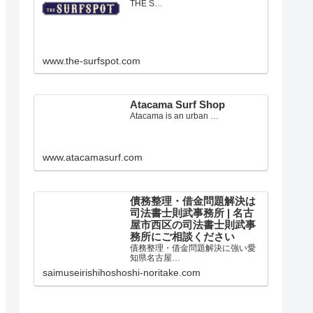
愛知県田原市のサーフショップ
THE S…
www.the-surfspot.com
Atacama Surf Shop
Atacama is an urban …
www.atacamasurf.com
債務整理・借金問題解決は
司法書士則武事務所 | 名古
屋市西区の司法書士則武事
務所にご相談ください
債務整理・借金問題解決に強い愛
知県名古屋…
saimuseirishihoshoshi-noritake.com