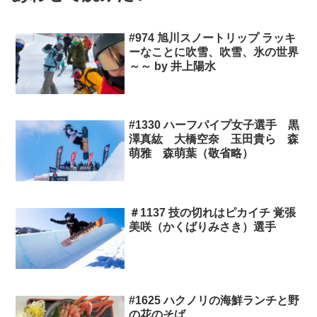
#974 旭川スノートリップ ラッキ
ーなことに吹雪、吹雪、氷の世界
～～ by 井上陽水
#1330 ハーフパイプ女子選手 黒
澤真紘 大橋空奈 玉田貴ら 森
萌雅 森萌葉（敬省略）
＃1137 技の切れはピカイチ 覚張
美咲（かくばりみさき）選手
#1625 ハクノリの海鮮ランチと野
の花のそば