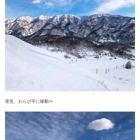
里見、わらび平に移動〜