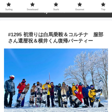
Surfing
Snowboard
Sushi
Gourmet
Trip
#1295 初滑りは白馬乗鞍＆コルチナ 服部
さん還暦祝＆横井くん復帰パーティー