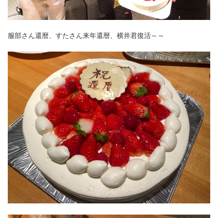
服部さん還暦、すたさん来年還暦、横井君復活～～