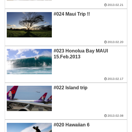
2013.02.21
#024 Maui Trip !!
2013.02.20
#023 Honolua Bay MAUI
15.Feb.2013
2013.02.17
#022 Island trip
2013.02.08
#020 Hawaiian 6