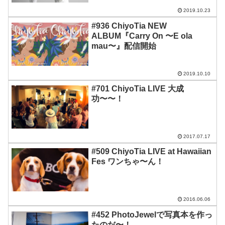
2019.10.23
#936 ‪ChiyoTia NEW
ALBUM『Carry On 〜E ola
mau〜』配信開始
2019.10.10
#701 ChiyoTia LIVE 大成
功〜〜！
2017.07.17
#509 ChiyoTia LIVE at Hawaiian
Fes ワンちゃ〜ん！
2016.06.06
#452 PhotoJewelで写真本を作っ
たのだ〜！