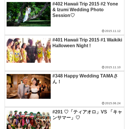
#402 Hawaii Trip 2015 #2 Yone
& Izumi Wedding Photo
Session♡
2015.11.12
#401 Hawaii Trip 2015 #1 Waikiki
Halloween Night !
2015.11.10
#348 Happy Wedding TAMAさ
ん！
2015.06.24
#201 ♡「ティアオロ」VS 「キャ
ンサマー」♡