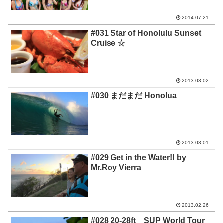
2014.07.21
#031 Star of Honolulu Sunset
Cruise ☆
2013.03.02
#030 まだまだ Honolua
2013.03.01
#029 Get in the Water!! by
Mr.Roy Vierra
2013.02.26
#028 20-28ft SUP World Tour