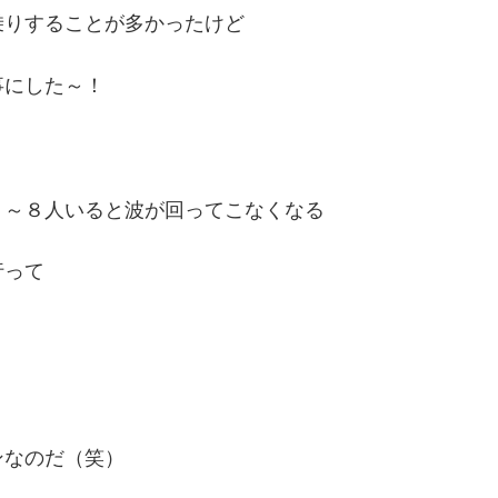
乗りすることが多かったけど
事にした～！
７～８人いると波が回ってこなくなる
行って
ンなのだ（笑）