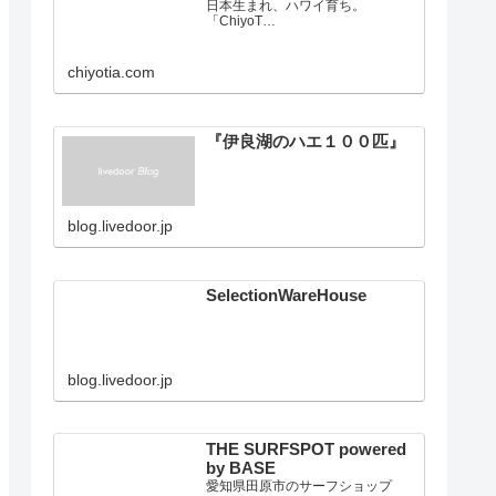
ChiyoTia Official Website
日本生まれ、ハワイ育ち。
「ChiyoT…
chiyotia.com
『伊良湖のハエ１００匹』
blog.livedoor.jp
SelectionWareHouse
blog.livedoor.jp
THE SURFSPOT powered
by BASE