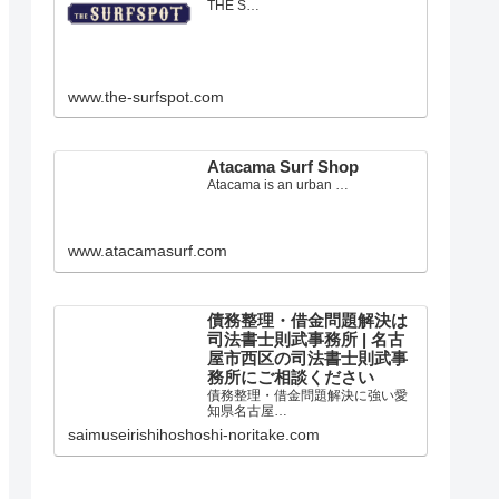
愛知県田原市のサーフショップ
THE S…
www.the-surfspot.com
Atacama Surf Shop
Atacama is an urban …
www.atacamasurf.com
債務整理・借金問題解決は
司法書士則武事務所 | 名古
屋市西区の司法書士則武事
務所にご相談ください
債務整理・借金問題解決に強い愛
知県名古屋…
saimuseirishihoshoshi-noritake.com