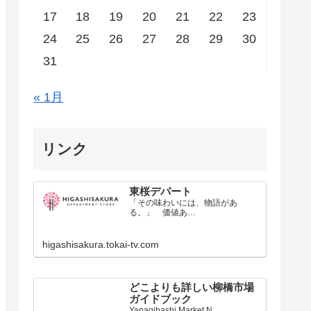
17
18
19
20
21
22
23
24
25
26
27
28
29
30
31
« 1月
リンク
東桜デパート
「その味わいには、物語があ
る。」 価値あ…
higashisakura.tokai-tv.com
どこよりも詳しい柳橋市場
ガイドブック
Yanagibashi Market N…