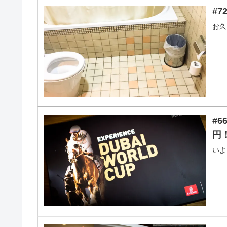
#
お久
#6
円
いよ