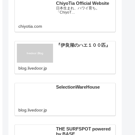
ChiyoTia Official Website
日本生まれ、ハワイ育ち。
「ChiyoT…
chiyotia.com
『伊良湖のハエ１００匹』
blog.livedoor.jp
SelectionWareHouse
blog.livedoor.jp
THE SURFSPOT powered
by BASE