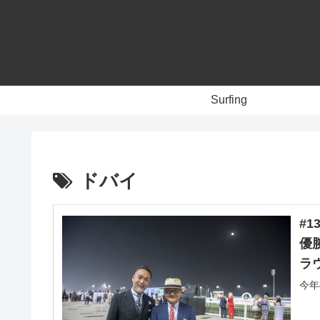
Surfing
ドバイ
#
優
ラ
今年