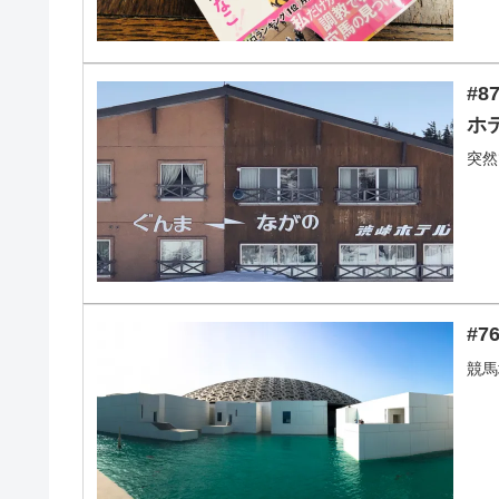
#
ホ
突然
#
競馬