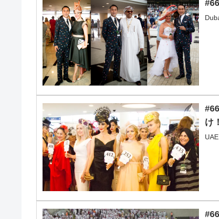
#6
Dub
#
け
UA
#