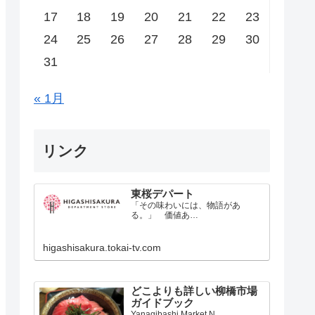
17
18
19
20
21
22
23
24
25
26
27
28
29
30
31
« 1月
リンク
東桜デパート
「その味わいには、物語があ
る。」 価値あ…
higashisakura.tokai-tv.com
どこよりも詳しい柳橋市場
ガイドブック
Yanagibashi Market N…