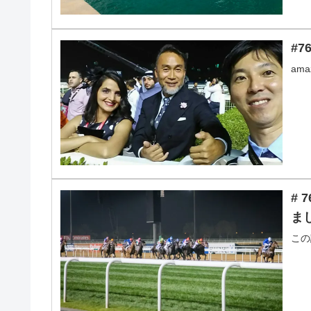
#7
am
# 
ま
この