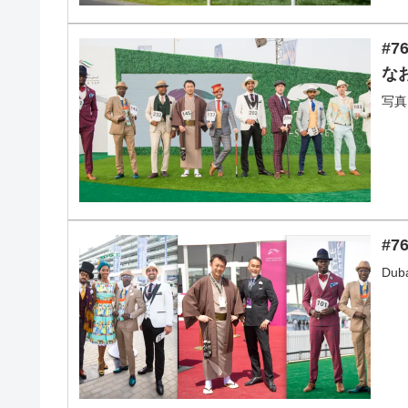
#763 St
な
写真
#7
Dub