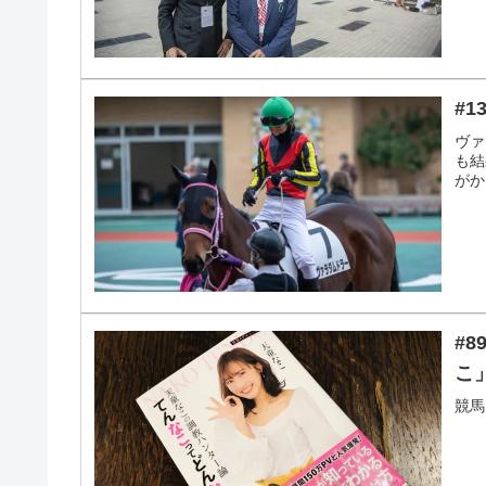
#
ヴァ
も結
がか
#
こ
競馬