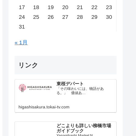
17
18
19
20
21
22
23
24
25
26
27
28
29
30
31
« 1月
リンク
東桜デパート
「その味わいには、物語があ
る。」 価値あ…
higashisakura.tokai-tv.com
どこよりも詳しい柳橋市場
ガイドブック
Yanagibashi Market N…