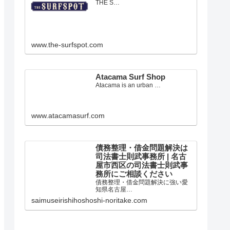
愛知県田原市のサーフショップ
THE S…
www.the-surfspot.com
Atacama Surf Shop
Atacama is an urban …
www.atacamasurf.com
債務整理・借金問題解決は
司法書士則武事務所 | 名古
屋市西区の司法書士則武事
務所にご相談ください
債務整理・借金問題解決に強い愛
知県名古屋…
saimuseirishihoshoshi-noritake.com