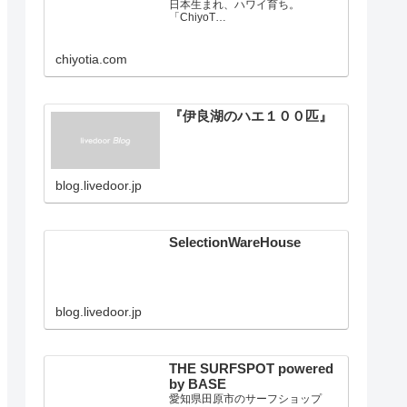
ChiyoTia Official Website
日本生まれ、ハワイ育ち。
「ChiyoT…
chiyotia.com
『伊良湖のハエ１００匹』
blog.livedoor.jp
SelectionWareHouse
blog.livedoor.jp
THE SURFSPOT powered
by BASE