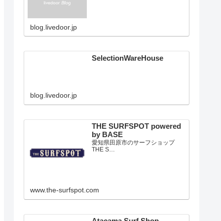
blog.livedoor.jp
SelectionWareHouse
blog.livedoor.jp
THE SURFSPOT powered
by BASE
愛知県田原市のサーフショップ
THE S…
www.the-surfspot.com