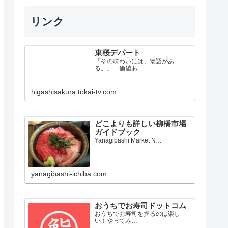
リンク
東桜デパート
「その味わいには、物語があ
る。」 価値あ…
higashisakura.tokai-tv.com
どこよりも詳しい柳橋市場
ガイドブック
Yanagibashi Market N…
yanagibashi-ichiba.com
おうちでお寿司ドットコム
おうちでお寿司を握るのは楽し
い！やってみ…