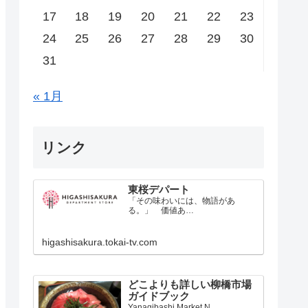
17
18
19
20
21
22
23
24
25
26
27
28
29
30
31
« 1月
リンク
東桜デパート
「その味わいには、物語があ
る。」 価値あ…
higashisakura.tokai-tv.com
どこよりも詳しい柳橋市場
ガイドブック
Yanagibashi Market N…