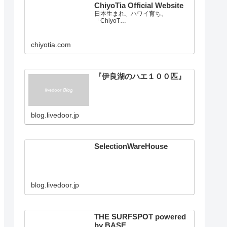
ChiyoTia Official Website
日本生まれ、ハワイ育ち。
「ChiyoT…
chiyotia.com
『伊良湖のハエ１００匹』
blog.livedoor.jp
SelectionWareHouse
blog.livedoor.jp
THE SURFSPOT powered
by BASE