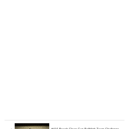
#416 Beach Clean Cup BaliHigh Team Challenge