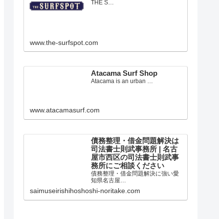
愛知県田原市のサーフショップ
THE S…
www.the-surfspot.com
Atacama Surf Shop
Atacama is an urban …
www.atacamasurf.com
債務整理・借金問題解決は
司法書士則武事務所 | 名古
屋市西区の司法書士則武事
務所にご相談ください
債務整理・借金問題解決に強い愛
知県名古屋…
saimuseirishihoshoshi-noritake.com