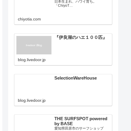
ChiyoTia Official Website
日本生まれ、ハワイ育ち。
「ChiyoT…
chiyotia.com
『伊良湖のハエ１００匹』
blog.livedoor.jp
SelectionWareHouse
blog.livedoor.jp
THE SURFSPOT powered
by BASE