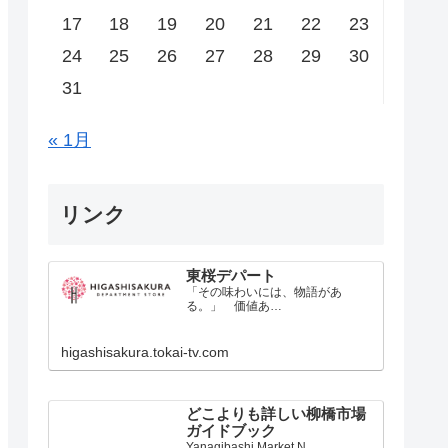
17
18
19
20
21
22
23
24
25
26
27
28
29
30
31
« 1月
リンク
東桜デパート
「その味わいには、物語があ
る。」 価値あ…
higashisakura.tokai-tv.com
どこよりも詳しい柳橋市場
ガイドブック
Yanagibashi Market N…