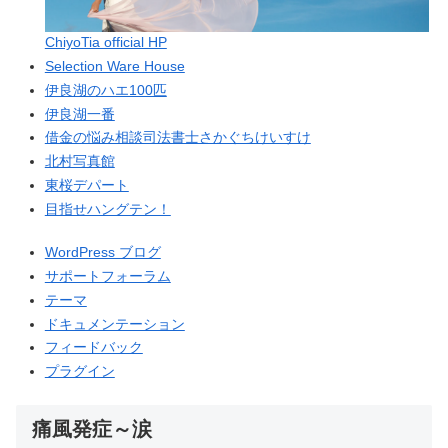
ChiyoTia official HP
Selection Ware House
伊良湖のハエ100匹
伊良湖一番
借金の悩み相談司法書士さかぐちけいすけ
北村写真館
東桜デパート
目指せハングテン！
WordPress ブログ
サポートフォーラム
テーマ
ドキュメンテーション
フィードバック
プラグイン
痛風発症～涙