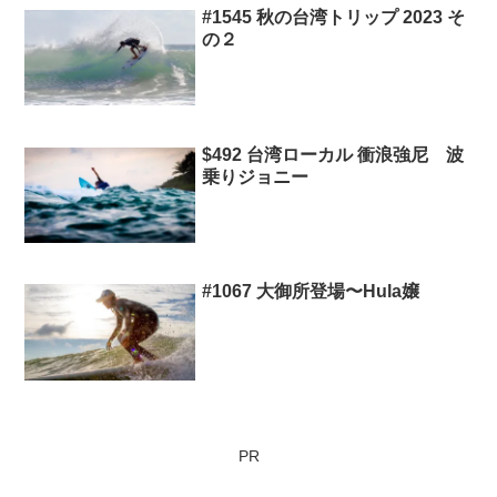
#1545 秋の台湾トリップ 2023 そ
の２
$492 台湾ローカル 衝浪強尼 波
乗りジョニー
#1067 大御所登場〜Hula嬢
PR