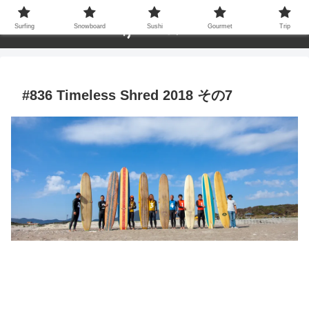
Surfing
Snowboard
Sushi
Gourmet
Trip
#836 Timeless Shred 2018 その7