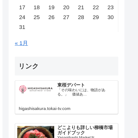
17
18
19
20
21
22
23
24
25
26
27
28
29
30
31
« 1月
リンク
東桜デパート
「その味わいには、物語があ
る。」 価値あ…
higashisakura.tokai-tv.com
どこよりも詳しい柳橋市場
ガイドブック
Yanagibashi Market N…