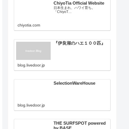
ChiyoTia Official Website
日本生まれ、ハワイ育ち。
「ChiyoT…
chiyotia.com
『伊良湖のハエ１００匹』
blog.livedoor.jp
SelectionWareHouse
blog.livedoor.jp
THE SURFSPOT powered
by BASE