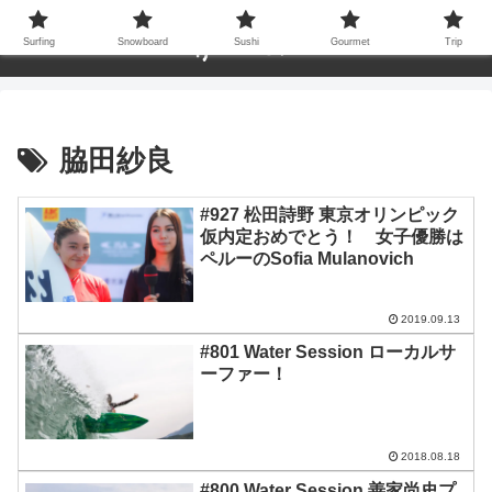
Surfing
Snowboard
Sushi
Gourmet
Trip
脇田紗良
#927 松田詩野 東京オリンピック
仮内定おめでとう！ 女子優勝は
ペルーのSofia Mulanovich
2019.09.13
#801 Water Session ローカルサ
ーファー！
2018.08.18
#800 Water Session 善家尚史プ