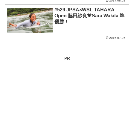
2017.08.02
#529 JPSA×WSL TAHARA
Open 脇田紗良💗Sara Wakita 準
優勝！
2016.07.26
PR