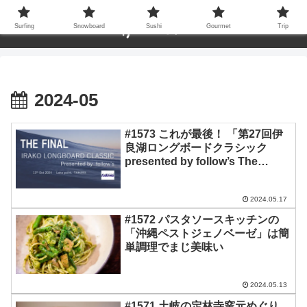
Surfing
Snowboard
Sushi
Gourmet
Trip
2024-05
#1573 これが最後！ 「第27回伊
良湖ロングボードクラシック
presented by follow’s The
FINAL」
2024.05.17
#1572 パスタソースキッチンの
「沖縄ペストジェノベーゼ」は簡
単調理でまじ美味い
2024.05.13
#1571 土岐の定林寺窯元めぐり